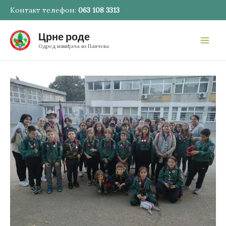
Пређи
Контакт телефон:
063 108 3313
на
Црне роде
садржај
Mai
Одред извиђача из Панчева
Men