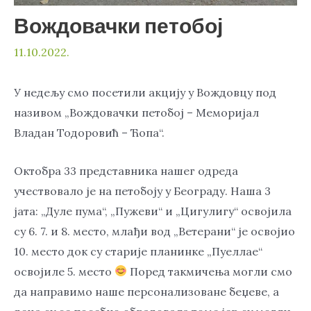
Вождовачки петобој
11.10.2022.
У недељу смо посетили акцију у Вождовцу под
називом „Вождовачки петобој – Меморијал
Владан Тодоровић – Ћопа“.
Октобра 33 представника нашег одреда
учествовало је на петобоју у Београду. Наша 3
јата: „Дуле пума“, „Пужеви“ и „Цигулигу“ освојила
су 6. 7. и 8. место, млађи вод „Ветерани“ је освојио
10. место док су старије планинке „Пуеллае“
освојиле 5. место
Поред такмичења могли смо
да направимо наше персонализоване беџеве, а