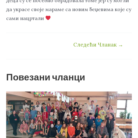
деца су се посебно обрадовала томе јер су могли
да украсе своје мараме са новим беџевима које су
сами нацртали
Кретање
Следећи Чланак
→
чланка
Повезани чланци